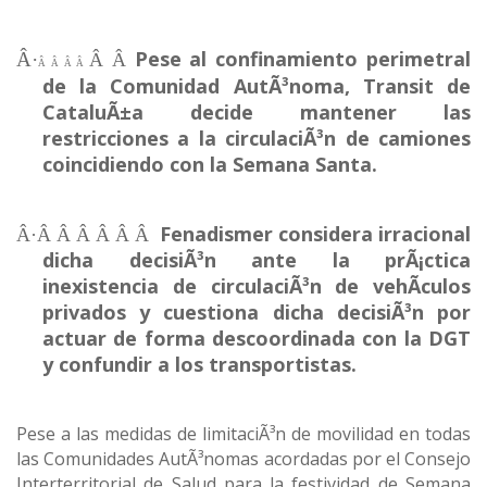
Pese al confinamiento perimetral
Â·
Â Â
Â Â Â Â
de la Comunidad AutÃ³noma, Transit de
CataluÃ±a decide mantener las
restricciones a la circulaciÃ³n de camiones
coincidiendo con la Semana Santa.
Fenadismer considera irracional
Â·
Â Â Â Â Â Â
dicha decisiÃ³n ante la prÃ¡ctica
inexistencia de circulaciÃ³n de vehÃ­culos
privados y cuestiona dicha decisiÃ³n por
actuar de forma descoordinada con la DGT
y confundir a los transportistas.
Pese a las medidas de limitaciÃ³n de movilidad en todas
las Comunidades AutÃ³nomas acordadas por el Consejo
Interterritorial de Salud para la festividad de Semana