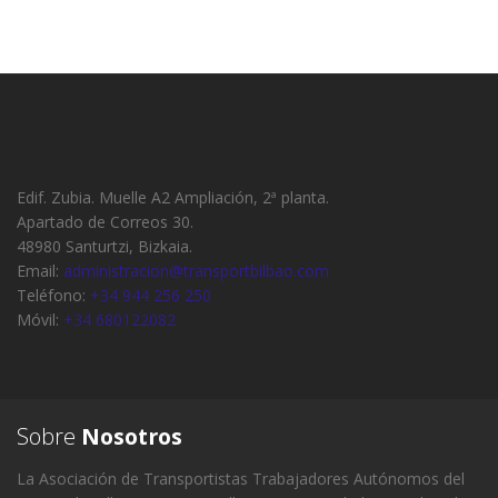
Edif. Zubia. Muelle A2 Ampliación, 2ª planta.
Apartado de Correos 30.
48980 Santurtzi, Bizkaia.
Email:
administracion@transportbilbao.com
Teléfono:
+34 944 256 250
Móvil:
+34 680122082
Sobre
Nosotros
La Asociación de Transportistas Trabajadores Autónomos del