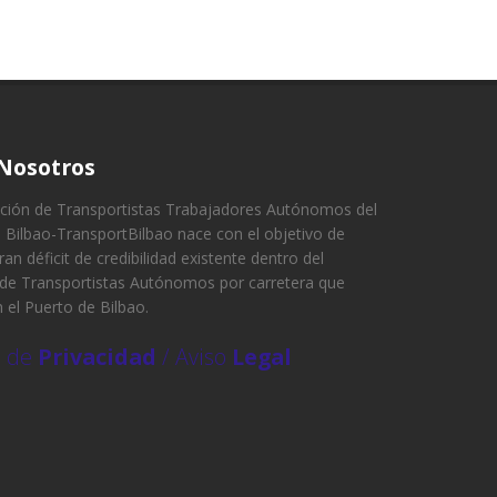
Nosotros
ción de Transportistas Trabajadores Autónomos del
 Bilbao-TransportBilbao nace con el objetivo de
gran déficit de credibilidad existente dentro del
 de Transportistas Autónomos por carretera que
 el Puerto de Bilbao.
a de
Privacidad
/ Aviso
Legal