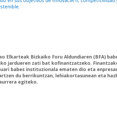
do en sus objetivos de innovaciÃ³n, competitividad 
stenible.
ao Elkarteak Bizkaiko Foru Aldundiaren (BFA) bab
ako jardueren zati bat kofinantzatzeko. Finantzak
uari babes instituzionala ematen dio eta enpresa
artzen du berrikuntzan, lehiakortasunean eta ha
aurrera egiteko.