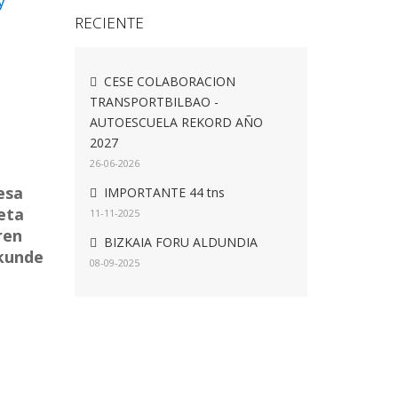
y
RECIENTE
CESE COLABORACION
TRANSPORTBILBAO -
AUTOESCUELA REKORD AÑO
2027
26-06-2026
esa
IMPORTANTE 44 tns
eta
11-11-2025
ren
BIZKAIA FORU ALDUNDIA
zkunde
08-09-2025