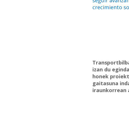
seguir avanzan
crecimiento so
Transportbilb
izan du egind
honek proiekt
gaitasuna ind
iraunkorrean 