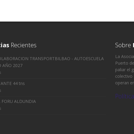
ias
Recientes
Sobre
La Asocia
OLABORACION TRANSPORTBILBAO - AUTOESCUELA
Puerto de
 AÑO 2027
paliar el 
6
colectivo
operan en
ANTE 44 tns
5
Polític
A FORU ALDUNDIA
5