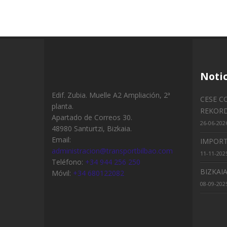
Notic
Edif. Zubia. Muelle A2 Ampliación, 2ª
CESE C
planta.
REKORD
Apartado de Correos 30.
26-06-202
48980 Santurtzi, Bizkaia.
Email:
IMPORT
administracion@transportbilbao.com
11-11-202
Teléfono:
+34 944 256 250
BIZKAI
Móvil:
+34 680122082
08-09-202