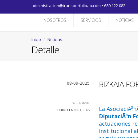
administracion@transportbilbao.com
•
680 122 082
NOSOTROS
SERVICIOS
NOTICIAS
Inicio
Noticias
Detalle
BIZKAIA F
08-09-2025
POR
ADMIN
La AsociaciÃ³
SUBIDO EN
NOTICIAS
DiputaciÃ³n F
actuaciones re
institucional 