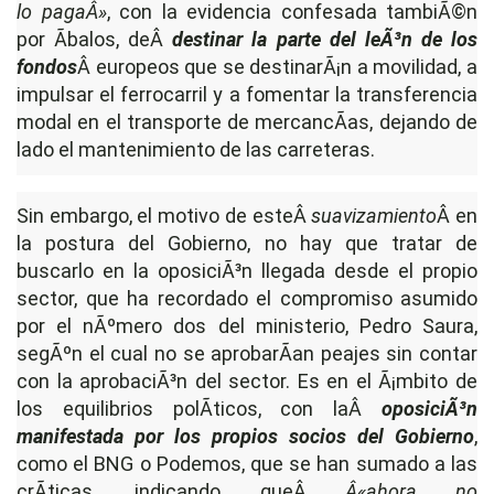
lo pagaÂ»
, con la evidencia confesada tambiÃ©n
por Ãbalos, deÂ
destinar la parte del leÃ³n de los
fondos
Â europeos que se destinarÃ¡n a movilidad, a
impulsar el ferrocarril y a fomentar la transferencia
modal en el transporte de mercancÃ­as, dejando de
lado el mantenimiento de las carreteras.
Sin embargo, el motivo de esteÂ
suavizamiento
Â en
la postura del Gobierno, no hay que tratar de
buscarlo en la oposiciÃ³n llegada desde el propio
sector, que ha recordado el compromiso asumido
por el nÃºmero dos del ministerio, Pedro Saura,
segÃºn el cual no se aprobarÃ­an peajes sin contar
con la aprobaciÃ³n del sector. Es en el Ã¡mbito de
los equilibrios polÃ­ticos, con laÂ
oposiciÃ³n
manifestada por los propios socios del Gobierno
,
como el BNG o Podemos, que se han sumado a las
crÃ­ticas, indicando queÂ
Â«ahora no