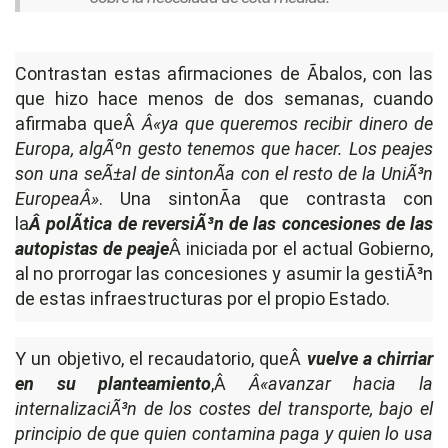
Contrastan estas afirmaciones de Ãbalos, con las
que hizo hace menos de dos semanas, cuando
afirmaba queÂ
Â«ya que queremos recibir dinero de
Europa, algÃºn gesto tenemos que hacer. Los peajes
son una seÃ±al de sintonÃ­a con el resto de la UniÃ³n
EuropeaÂ»
. Una sintonÃ­a que contrasta con
la
Â polÃ­tica de reversiÃ³n de las concesiones de las
autopistas de peaje
Â iniciada por el actual Gobierno,
al no prorrogar las concesiones y asumir la gestiÃ³n
de estas infraestructuras por el propio Estado.
Y un objetivo, el recaudatorio, queÂ
vuelve a chirriar
en su planteamiento
,Â
Â«avanzar hacia la
internalizaciÃ³n de los costes del transporte, bajo el
principio de que quien contamina paga y quien lo usa