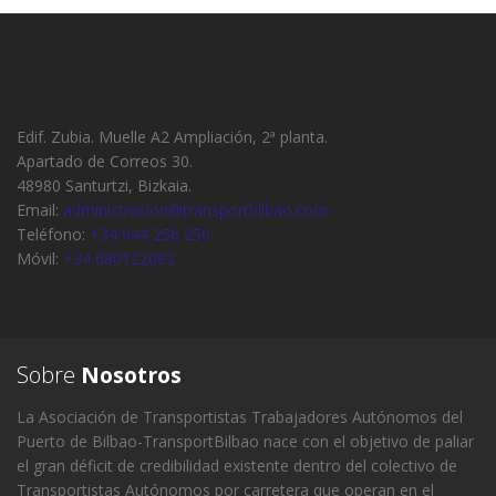
Edif. Zubia. Muelle A2 Ampliación, 2ª planta.
Apartado de Correos 30.
48980 Santurtzi, Bizkaia.
Email:
administracion@transportbilbao.com
Teléfono:
+34 944 256 250
Móvil:
+34 680122082
Sobre
Nosotros
La Asociación de Transportistas Trabajadores Autónomos del
Puerto de Bilbao-TransportBilbao nace con el objetivo de paliar
el gran déficit de credibilidad existente dentro del colectivo de
Transportistas Autónomos por carretera que operan en el