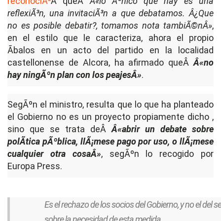
reconociÃ³
Â queÂ
Â«lo Ãºnico que hay es una
reflexiÃ³n, una invitaciÃ³n a que debatamos. Â¿Que
no es posible debatir?, tomamos nota tambiÃ©nÂ»
,
en el estilo que le caracteriza, ahora el propio
Ãbalos en un acto del partido en la localidad
castellonense de Alcora, ha afirmado queÂ
Â«no
hay ningÃºn plan con los peajesÂ»
.
SegÃºn el ministro, resulta que lo que ha planteado
el Gobierno no es un proyecto propiamente dicho ,
sino que se trata deÂ
Â«abrir un debate sobre
polÃ­tica pÃºblica, llÃ¡mese pago por uso, o llÃ¡mese
cualquier otra cosaÂ»
, segÃºn lo recogido por
Europa Press.
Es el rechazo de los socios del Gobierno, y no el del 
sobre la necesidad de esta medida.